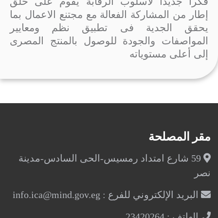
فكراً جديداً لأسلوب الرقابة يقوم على خلق
إطار من المشاركة الفعالة مع مجتنع الاعمال بما
يحقق الجدية فى تطبيق نظم ومعايير
المواصفات والجودة للوصول بالمنتج المصرى
إلى أعلى مستوياته
مقر المصلحة
59 شارع امتداد رمسيس-الحى السادس-مدينة
نصر
البريد الإلكتروني للفرع : info.ica@mind.gov.eg
الهاتف : 23420264